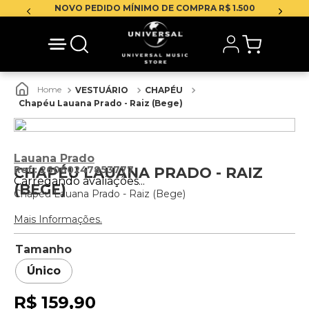
NOVO PEDIDO MÍNIMO DE COMPRA R$ 1.500
VESTUÁRIO
CHAPÉU
Chapéu Lauana Prado - Raiz (Bege)
Lauana Prado
:
26060247853777
CHAPÉU LAUANA PRADO - RAIZ
Carregando avaliações...
(BEGE)
Chapéu Lauana Prado - Raiz (Bege)
Mais Informações.
Tamanho
Único
R$
159
,
90