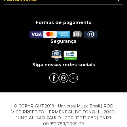
Formas de pagamento
Segurança
Siga nossas redes sociais
© COPYRIGHT 2019 | Universal Music Brasil | ROD
VICE-PREFEITO HERMENEGILDO TONOLLI, 2000|
JUNDIAÍ –SÃO PAULO - CEP: 13.213-086 | CNPJ:
00.952.789/0009-38