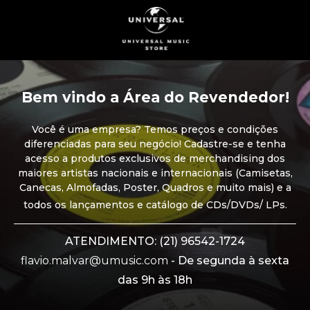
Bem vindo a Área do Revendedor!
Você é uma empresa? Temos preços e condições
diferenciadas para seu negócio! Cadastre-se e tenha
acesso a produtos exclusivos de merchandising dos
maiores artistas nacionais e internacionais (Camisetas,
Canecas, Almofadas, Poster, Quadros e muito mais) e a
todos os lançamentos e catálogo de CDs/DVDs/ LPs.
ATENDIMENTO: (21) 96542-1724
flavio.malvar@umusic.com
- De segunda à sexta
das 9h às 18h