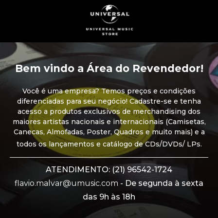
Bem vindo a Área do Revendedor!
Você é uma empresa? Temos preços e condições
diferenciadas para seu negócio! Cadastre-se e tenha
acesso a produtos exclusivos de merchandising dos
maiores artistas nacionais e internacionais (Camisetas,
Canecas, Almofadas, Poster, Quadros e muito mais) e a
todos os lançamentos e catálogo de CDs/DVDs/ LPs.
ATENDIMENTO: (21) 96542-1724
flavio.malvar@umusic.com
- De segunda à sexta
das 9h às 18h